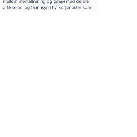
mellom mentaltrening og terapi med denne
artikkelen, og få innsyn i hvilke tjenester som
passer deg best.