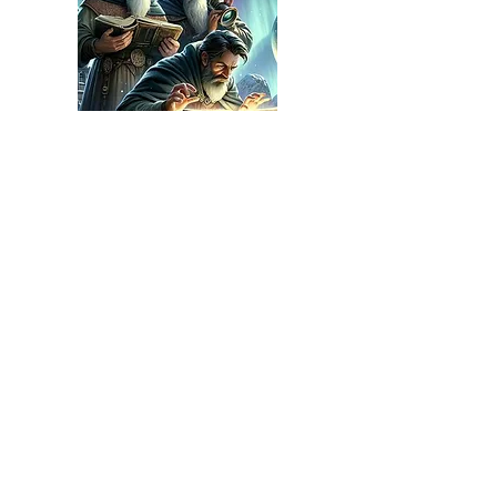
De 3 Vise Menn, en podkast som
oppsto fra samlingen av tre erfarne
sjeler med over 40 års samlet
erfaring i å arbeide med mennesker,
har raskt blitt en favoritt blant
lyttere. Vår unike blanding av
mentale teknikker og innsikter har
fanget publikums interesse og
vekket nysgjerrighet.
Mer enn bare kolleger, vi er
langvarige venner som har valgt å
kombinere våre beste kvaliteter og